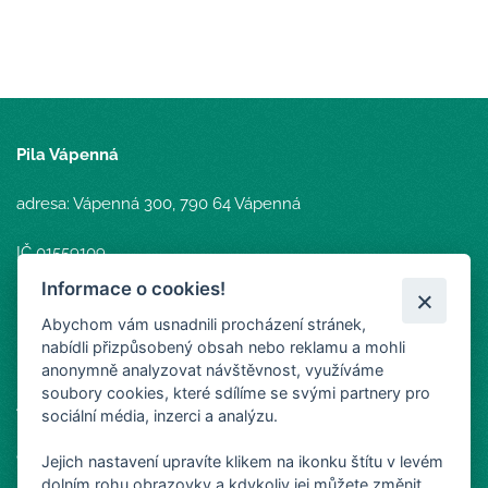
Pila Vápenná
adresa: Vápenná 300, 790 64 Vápenná
IČ 01559109
DIČ CZ01559109
Informace o cookies!
Abychom vám usnadnili procházení stránek,
Provozovatelem Pily Vápenná je společnost Arcibiskupské
nabídli přizpůsobený obsah nebo reklamu a mohli
lesy a statky Olomouc s.r.o.
anonymně analyzovat návštěvnost, využíváme
soubory cookies, které sdílíme se svými partnery pro
Arcibiskupské lesy a statky Olomouc s.r.o.
sociální média, inzerci a analýzu.
adresa: Dvorského, 5/17, 779 00 Olomouc
Jejich nastavení upravíte klikem na ikonku štítu v levém
dolním rohu obrazovky a kdykoliv jej můžete změnit.