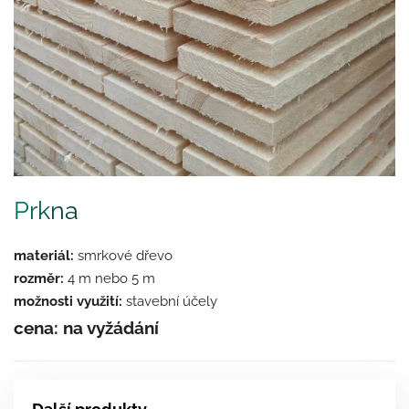
Prkna
materiál:
smrkové dřevo
rozměr:
4 m nebo 5 m
možnosti využití:
stavební účely
cena: na vyžádání