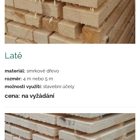
Latě
materiál:
smrkové dřevo
rozměr:
4 m nebo 5 m
možnosti využití:
stavební účely
cena: na vyžádání