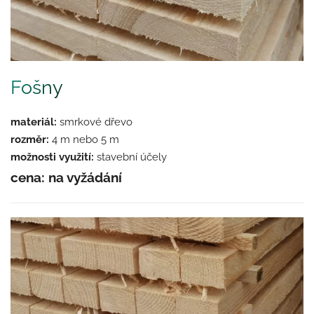
Fošny
materiál:
smrkové dřevo
rozměr:
4 m nebo 5 m
možnosti využití:
stavební účely
cena: na vyžádání