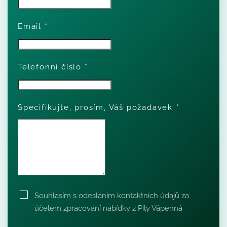
Email
*
Telefonní číslo
*
Specifikujte, prosím, Váš požadavek
*
Souhlasím s odesláním kontaktních údajů za
účelem zpracování nabídky z Pily Vápenná