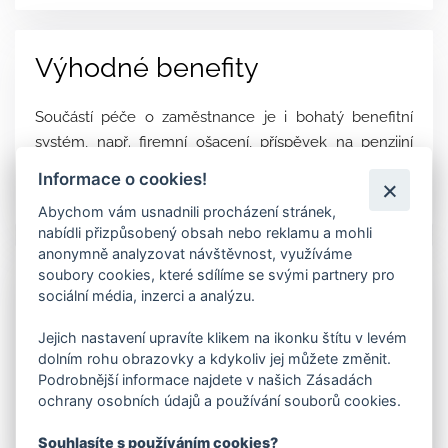
Výhodné benefity
Součástí péče o zaměstnance je i bohatý benefitní
systém, např. firemní ošacení, příspěvek na penzijní
připojištění, podpora volnočasových aktivit či
Informace o cookies!
pravidelné firemní akce.
Abychom vám usnadnili procházení stránek,
nabídli přizpůsobený obsah nebo reklamu a mohli
anonymně analyzovat návštěvnost, využíváme
Naše hodnoty
soubory cookies, které sdílíme se svými partnery pro
sociální média, inzerci a analýzu.
Spravovat les dlouhodobě udržitelným způsobem.
Jejich nastavení upravíte klikem na ikonku štítu v levém
dolním rohu obrazovky a kdykoliv jej můžete změnit.
Podrobnější informace najdete v našich Zásadách
Být užiteční pro druhé.
ochrany osobních údajů a používání souborů cookies.
Vážit si člověka v souladu s křesťanskou etikou.
Souhlasíte s používáním cookies?